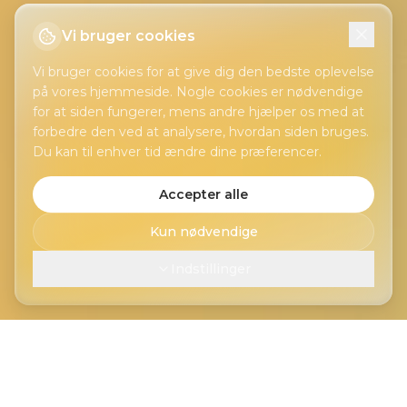
Vi bruger cookies
Vi bruger cookies for at give dig den bedste oplevelse
på vores hjemmeside. Nogle cookies er nødvendige
for at siden fungerer, mens andre hjælper os med at
forbedre den ved at analysere, hvordan siden bruges.
Du kan til enhver tid ændre dine præferencer.
Accepter alle
Kun nødvendige
Indstillinger